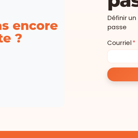
Définir u
as encore
passe
e ?
Courriel