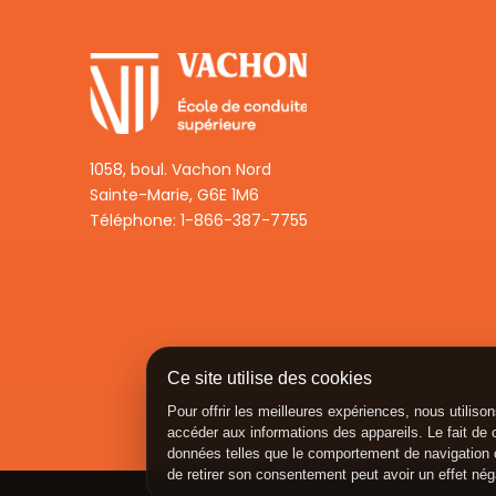
1058, boul. Vachon Nord
Sainte-Marie, G6E 1M6
Téléphone:
1-866-387-7755
Ce site utilise des cookies
Pour offrir les meilleures expériences, nous utiliso
accéder aux informations des appareils. Le fait de 
données telles que le comportement de navigation ou
de retirer son consentement peut avoir un effet néga