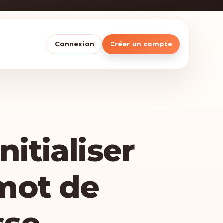
Connexion
Créer un compte
nitialiser
mot de
sse