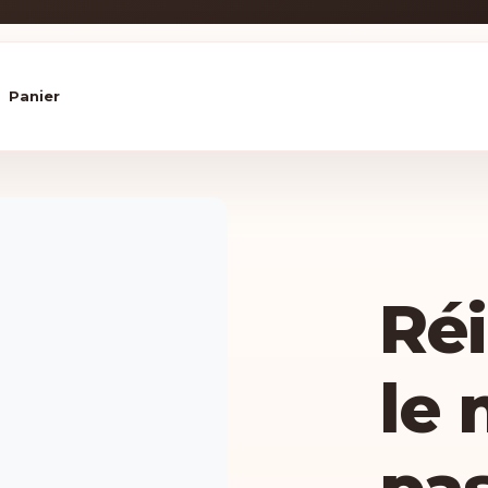
Panier
Réi
le 
pa