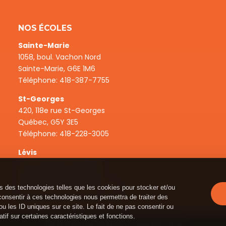
NOS ÉCOLES
Sainte-Marie
1058, boul. Vachon Nord
Sainte-Marie, G6E 1M6
Téléphone:
418-387-7755
St-Georges
420, 118e rue St-Georges
Québec, G5Y 3E5
Téléphone:
418-228-3005
Lévis
49, rue Fortier, suite 202
Lévis, Québec, G6V 6K9
Téléphone:
1-866-387-7755
ns des technologies telles que les cookies pour stocker et/ou
consentir à ces technologies nous permettra de traiter des
 les ID uniques sur ce site. Le fait de ne pas consentir ou
tif sur certaines caractéristiques et fonctions.
UNE RÉALISATION DE
IMAGO COMMUNICATION